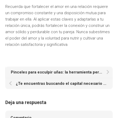
Recuerda que fortalecer el amor en una relación requiere
un compromiso constante y una disposición mutua para
trabajar en ella. Al aplicar estas claves y adaptarlas a tu
relación única, podrás fortalecer la conexión y construir un
amor sólido y perdurable con tu pareja. Nunca subestimes
el poder del amor y la voluntad para nutrir y cultivar una
relación satisfactoria y significativa.
Pinceles para esculpir uñas: la herramienta perfecta para lograr una manicura envidiable
¿Te encuentras buscando el capital necesario para impulsar el crecimiento y el éxito de tu empresa? En Bagger Capital, estamos aquí para ofrecerte las soluciones financieras que necesitas
Deja una respuesta
Comentario