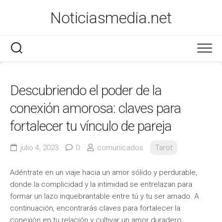
Saltar
Noticiasmedia.net
al
contenido
Economía
Descubriendo el poder de la
Salud
conexión amorosa: claves para
Marketing
fortalecer tu vínculo de pareja
Varios
julio 4, 2023
0
comunicados
Tarot
Adéntrate en un viaje hacia un amor sólido y perdurable,
donde la complicidad y la intimidad se entrelazan para
formar un lazo inquebrantable entre tú y tu ser amado. A
continuación, encontrarás claves para fortalecer la
conexión en tu relación y cultivar un amor duradero