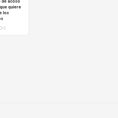
o de acoso
 que quiere
e los
os
0