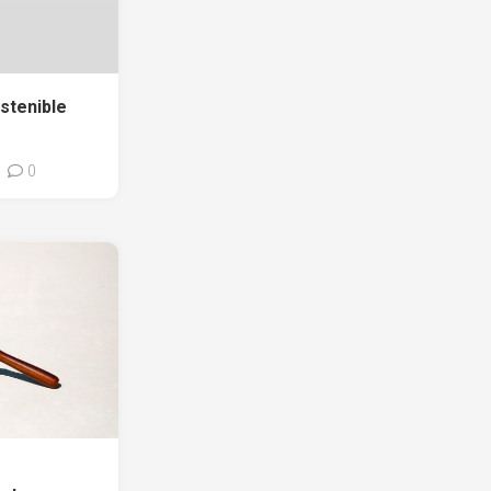
stenible
0