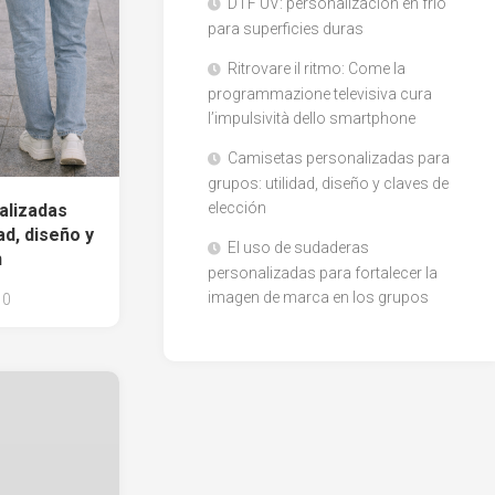
DTF UV: personalización en frío
para superficies duras
Ritrovare il ritmo: Come la
programmazione televisiva cura
l’impulsività dello smartphone
Camisetas personalizadas para
grupos: utilidad, diseño y claves de
elección
alizadas
ad, diseño y
El uso de sudaderas
n
personalizadas para fortalecer la
imagen de marca en los grupos
0