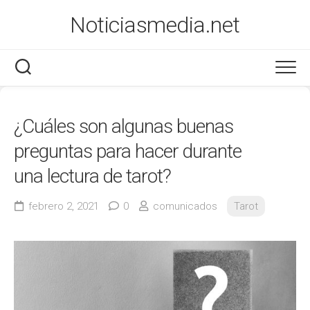
Saltar
Noticiasmedia.net
al
contenido
Economía
¿Cuáles son algunas buenas
Salud
preguntas para hacer durante
Marketing
una lectura de tarot?
Varios
febrero 2, 2021
0
comunicados
Tarot