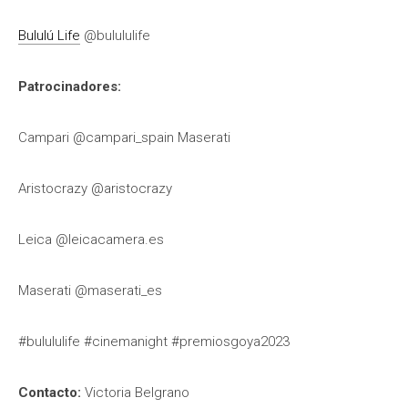
Bululú Life
@bulululife
Patrocinadores:
Campari @campari_spain Maserati
Aristocrazy @aristocrazy
Leica @leicacamera.es
Maserati @maserati_es
#bulululife #cinemanight #premiosgoya2023
Contacto:
Victoria Belgrano