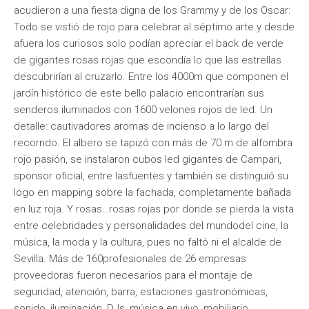
acudieron a una fiesta digna de los Grammy y de los Oscar:
Todo se vistió de rojo para celebrar al séptimo arte y desde
afuera los curiosos solo podían apreciar el back de verde
de gigantes rosas rojas que escondía lo que las estrellas
descubrirían al cruzarlo. Entre los 4000m que componen el
jardín histórico de este bello palacio encontrarían sus
senderos iluminados con 1600 velones rojos de led. Un
detalle: cautivadores aromas de incienso a lo largo del
recorrido. El albero se tapizó con más de 70 m de alfombra
rojo pasión, se instalaron cubos led gigantes de Campari,
sponsor oficial, entre lasfuentes y también se distinguió su
logo en mapping sobre la fachada, completamente bañada
en luz roja. Y rosas…rosas rojas por donde se pierda la vista
entre celebridades y personalidades del mundodel cine, la
música, la moda y la cultura, pues no faltó ni el alcalde de
Sevilla. Más de 160profesionales de 26 empresas
proveedoras fueron necesarios para el montaje de
seguridad, atención, barra, estaciones gastronómicas,
sonido, iluminación, DJs, música en vivo, mobiliario,