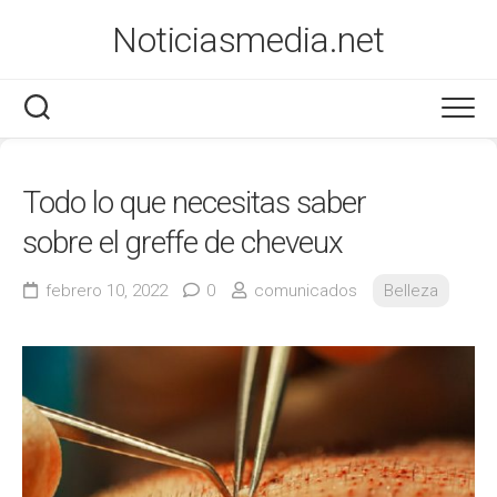
Saltar
Noticiasmedia.net
al
contenido
Economía
Todo lo que necesitas saber
Salud
sobre el greffe de cheveux
Marketing
febrero 10, 2022
0
comunicados
Belleza
Varios