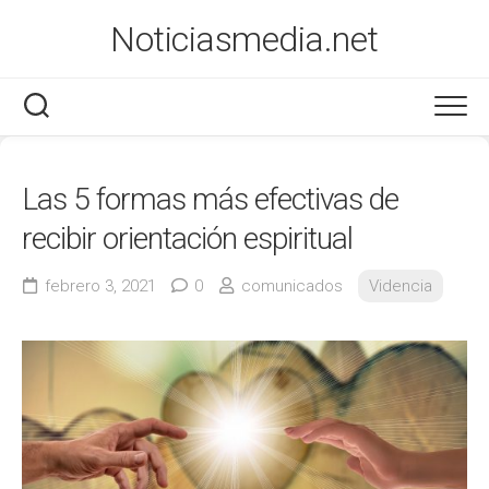
Saltar
Noticiasmedia.net
al
contenido
Economía
Las 5 formas más efectivas de
Salud
recibir orientación espiritual
Marketing
febrero 3, 2021
0
comunicados
Videncia
Varios