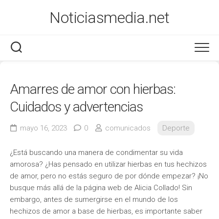
Saltar
Noticiasmedia.net
al
contenido
Economía
Amarres de amor con hierbas:
Salud
Cuidados y advertencias
Marketing
mayo 16, 2023
0
comunicados
Deporte
Varios
¿Está buscando una manera de condimentar su vida
amorosa? ¿Has pensado en utilizar hierbas en tus hechizos
de amor, pero no estás seguro de por dónde empezar? ¡No
busque más allá de la página web de Alicia Collado! Sin
embargo, antes de sumergirse en el mundo de los
hechizos de amor a base de hierbas, es importante saber