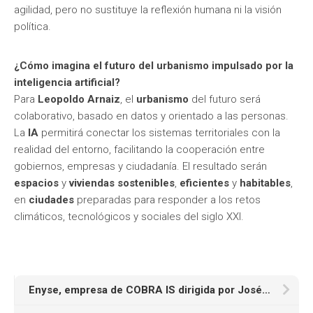
agilidad, pero no sustituye la reflexión humana ni la visión
política.
¿Cómo imagina el futuro del urbanismo impulsado por la
inteligencia artificial?
Para
Leopoldo Arnaiz
, el
urbanismo
del futuro será
colaborativo, basado en datos y orientado a las personas.
La
IA
permitirá conectar los sistemas territoriales con la
realidad del entorno, facilitando la cooperación entre
gobiernos, empresas y ciudadanía. El resultado serán
espacios
y
viviendas
sostenibles
,
eficientes
y
habitables
,
en
ciudades
preparadas para responder a los retos
climáticos, tecnológicos y sociales del siglo XXI.
Enyse, empresa de COBRA IS dirigida por José María Castillo Lacabex, moderniza el tramo ferroviario Sopeña – Cobejo