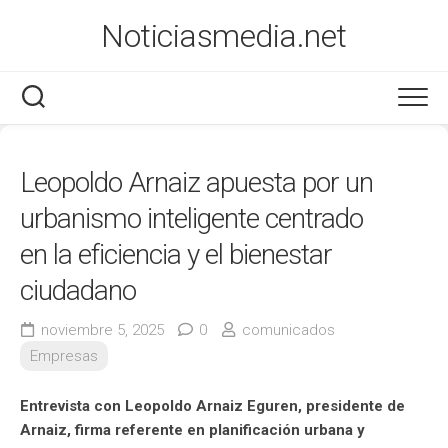
Saltar
Noticiasmedia.net
al
contenido
Economía
Leopoldo Arnaiz apuesta por un
Salud
urbanismo inteligente centrado
Marketing
en la eficiencia y el bienestar
ciudadano
Varios
noviembre 5, 2025
0
comunicados
Empresas
Entrevista con Leopoldo Arnaiz Eguren, presidente de
Arnaiz, firma referente en planificación urbana y