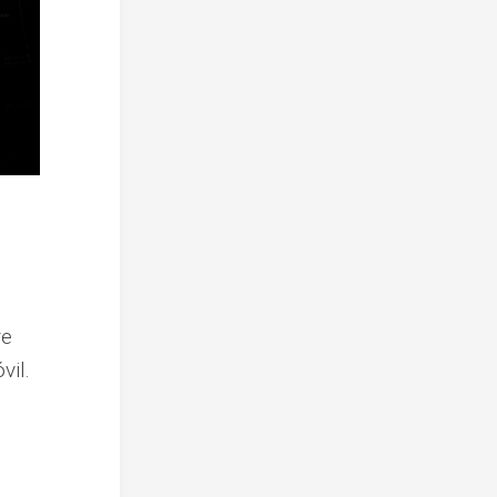
re
vil.