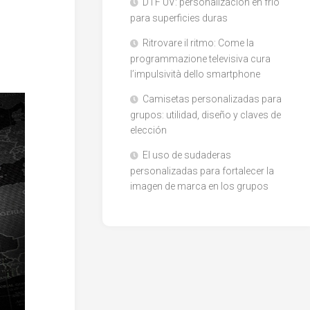
DTF UV: personalización en frío
para superficies duras
Ritrovare il ritmo: Come la
programmazione televisiva cura
l’impulsività dello smartphone
Camisetas personalizadas para
grupos: utilidad, diseño y claves de
elección
El uso de sudaderas
personalizadas para fortalecer la
imagen de marca en los grupos