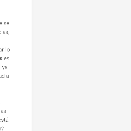
e se
ias,
ar lo
s
es
, ya
ad a
r
a
ñas
está
n?