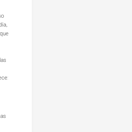
so
día,
 que
das
ece:
das