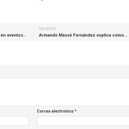
SIGUENTE
El papel clave de la tecnología en eventos y turismo premium en Andalucía
Armando Massé Fernández explica cómo Apdayc protege la obra de los músicos nacionales
Correo electrónico
*