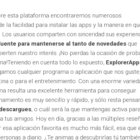
bre esta plataforma encontraremos numerosos
e la facilidad para instalar las apps y la manera en qu
Los usuarios comparten con sinceridad sus experienc
 fuente para mantenerse al tanto de novedades
que
ierten nuestro interés. ¡No pierdas la ocasión de prob
na!Teniendo en cuenta todo lo expuesto,
ExplorerApp
rgamos cualquier programa o aplicación que nos guste
utina o para el entretenimiento. Con una enorme varied
rma resulta una excelente herramienta para conseguir
namiento es muy sencillo y rápido, y sólo resta pensa
 descargues
, o cuál será la que mantengas activa par
a tus amigos. Hoy en día, gracias a las múltiples rese
r esa aplicación favorita es mucho más fácil, esa que 
ersonas a diario. ¿Te animas a descubrirlas tú tambié