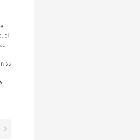
te
, el
dad
in su
a