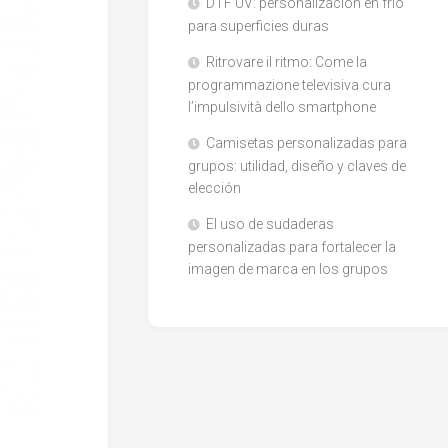
DTF UV: personalización en frío
para superficies duras
Ritrovare il ritmo: Come la
programmazione televisiva cura
l’impulsività dello smartphone
Camisetas personalizadas para
grupos: utilidad, diseño y claves de
elección
El uso de sudaderas
personalizadas para fortalecer la
imagen de marca en los grupos