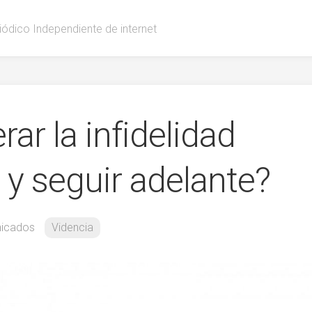
iódico Independiente de internet
r la infidelidad
 y seguir adelante?
icados
Videncia