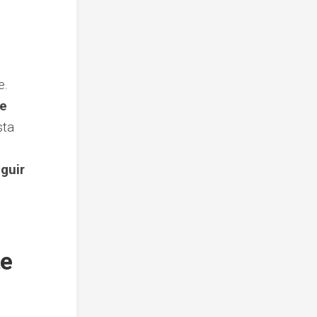
e.
de
sta
guir
te