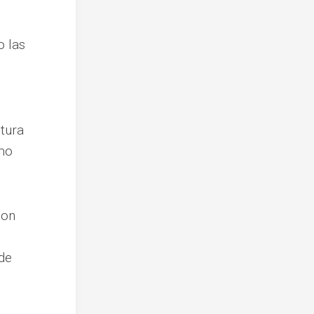
o las
ntura
ómo
con
 de