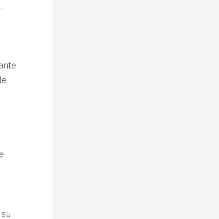
.
ante
de
e
 su